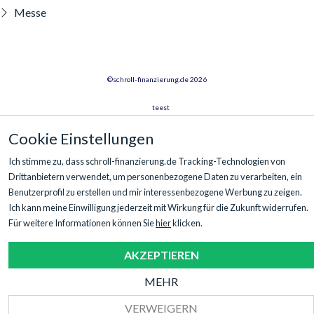
Messe
©schroll-finanzierung.de
2026
teest
Cookie Einstellungen
Cookie Einstellungen
Ich stimme zu, dass schroll-finanzierung.de Tracking-Technologien von
Barrierefreiheitserklärung
Drittanbietern verwendet, um personenbezogene Daten zu verarbeiten, ein
Benutzerprofil zu erstellen und mir interessenbezogene Werbung zu zeigen.
Impressum
Ich kann meine Einwilligung jederzeit mit Wirkung für die Zukunft widerrufen.
Datenschutzerklärung
Für weitere Informationen können Sie
hier
klicken.
AKZEPTIEREN
MEHR
VERWEIGERN